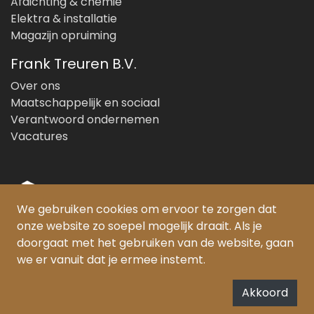
Afdichting & chemie
Elektra & installatie
Magazijn opruiming
Frank Treuren B.V.
Over ons
Maatschappelijk en sociaal
Verantwoord ondernemen
Vacatures
We gebruiken cookies om ervoor te zorgen dat
onze website zo soepel mogelijk draait. Als je
© Copyright 2026 Frank Treuren B.V.
doorgaat met het gebruiken van de website, gaan
we er vanuit dat je ermee instemt.
PEFC gecertificeerd:
SKH-PEFC-COC-5385
FSC® gecertificeerd:
Akkoord
SKH-COC-000852/FSC-C159331
De Forest Stewardship Council (FSC) zet zich in voor het bevorderen van