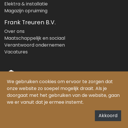
Elektra & installatie
Magazijn opruiming
Frank Treuren B.V.
Over ons
Maatschappelijk en sociaal
Verantwoord ondernemen
Vacatures
We gebruiken cookies om ervoor te zorgen dat
onze website zo soepel mogelijk draait. Als je
© Copyright 2026 Frank Treuren B.V.
doorgaat met het gebruiken van de website, gaan
we er vanuit dat je ermee instemt.
PEFC gecertificeerd:
SKH-PEFC-COC-5385
FSC® gecertificeerd:
Akkoord
SKH-COC-000852/FSC-C159331
De Forest Stewardship Council (FSC) zet zich in voor het bevorderen van
verantwoord bosbeheer wereldwijd
www.fsc.org
.