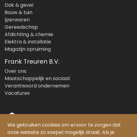
Dak & gevel
Bouw & tuin
Ijzerwaren
Gereedschap
Afdichting & chemie
Elektra & installatie
Magazijn opruiming
Frank Treuren B.V.
Over ons
Maatschappelijk en sociaal
Verantwoord ondernemen
Vacatures
We gebruiken cookies om ervoor te zorgen dat
onze website zo soepel mogelijk draait. Als je
© Copyright 2026 Frank Treuren B.V.