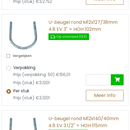
Prijs (stuk) €3,2752
U-beugel rond M12x127/38mm
4.8 EV 3" = HOH 102mm
Op voorraad (123)
Vergelijken
Verpakking
Prijs (verpakking: 50) €156,01
Prijs (stuk) €3,1201
Per stuk
Meer info
Prijs (stuk) €3,1201
U-beugel rond M12x140/40mm
4.8 EV 3.1/2" = HOH 115mm