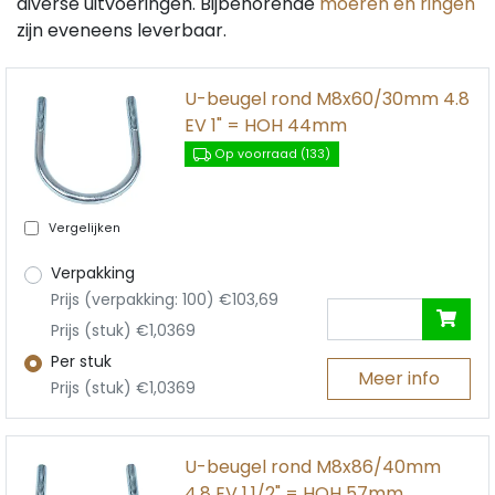
diverse uitvoeringen. Bijbehorende
moeren en ringen
zijn eveneens leverbaar.
U-beugel rond M8x60/30mm 4.8
EV 1" = HOH 44mm
Op voorraad (133)
Vergelijken
Verpakking
Prijs (verpakking: 100) €103,69
Prijs (stuk) €1,0369
Per stuk
Meer info
Prijs (stuk) €1,0369
U-beugel rond M8x86/40mm
4.8 EV 1.1/2" = HOH 57mm