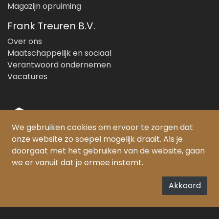
Magazijn opruiming
Frank Treuren B.V.
Over ons
Maatschappelijk en sociaal
Verantwoord ondernemen
Vacatures
We gebruiken cookies om ervoor te zorgen dat
onze website zo soepel mogelijk draait. Als je
© Copyright 2026 Frank Treuren B.V.
doorgaat met het gebruiken van de website, gaan
we er vanuit dat je ermee instemt.
PEFC gecertificeerd:
SKH-PEFC-COC-5385
FSC® gecertificeerd:
Akkoord
SKH-COC-000852/FSC-C159331
De Forest Stewardship Council (FSC) zet zich in voor het bevorderen van
verantwoord bosbeheer wereldwijd
www.fsc.org
.