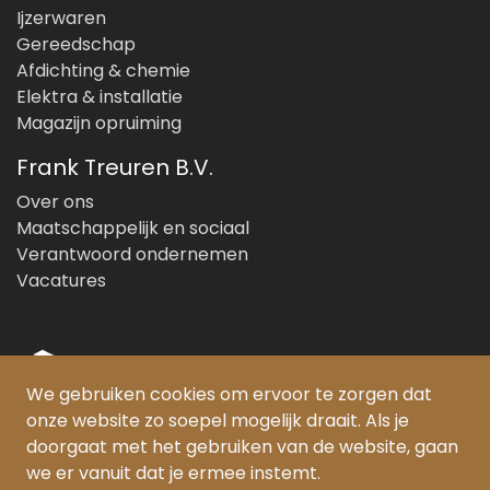
Ijzerwaren
Gereedschap
Afdichting & chemie
Elektra & installatie
Magazijn opruiming
Frank Treuren B.V.
Over ons
Maatschappelijk en sociaal
Verantwoord ondernemen
Vacatures
We gebruiken cookies om ervoor te zorgen dat
onze website zo soepel mogelijk draait. Als je
© Copyright 2026 Frank Treuren B.V.
doorgaat met het gebruiken van de website, gaan
we er vanuit dat je ermee instemt.
PEFC gecertificeerd: