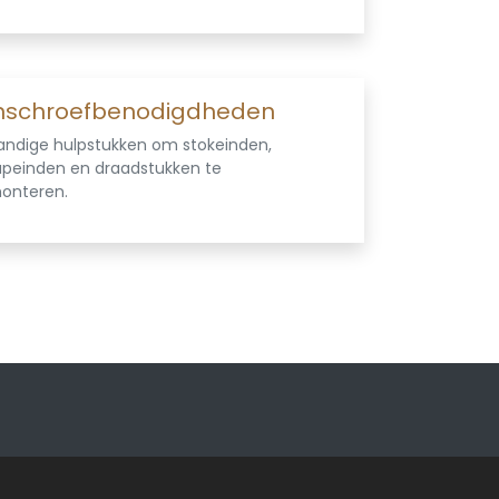
Agnes plafondsysteem
pdek
Zoldertrappen
lspaanvulling
Metselprofiel
uren
Mastiekschroten
nschroefbenodigdheden
Bekistingshout
andige hulpstukken om stokeinden,
apeinden en draadstukken te
onteren.