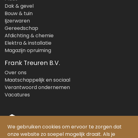
Dak & gevel
Bouw & tuin
Ijzerwaren
Gereedschap
Afdichting & chemie
Elektra & installatie
Magazijn opruiming
Frank Treuren B.V.
Over ons
Maatschappelijk en sociaal
Verantwoord ondernemen
Vacatures
We gebruiken cookies om ervoor te zorgen dat
onze website zo soepel mogelijk draait. Als je
© Copyright 2026 Frank Treuren B.V.