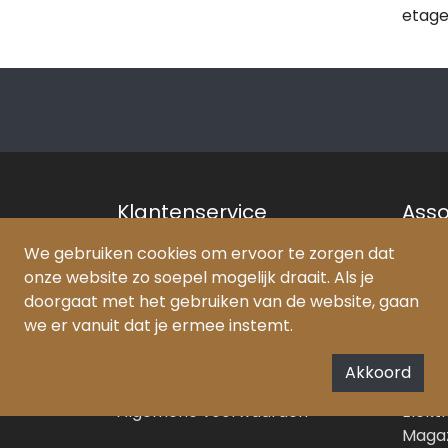
etage
Klantenservice
Asso
Contact
Hout
We gebruiken cookies om ervoor te zorgen dat
Brochures &
Plaat
onze website zo soepel mogelijk draait. Als je
Montagehandleidingen
Dak &
doorgaat met het gebruiken van de website, gaan
Leveringsschema en
Bouw 
we er vanuit dat je ermee instemt.
vrachtkosten
Ijzer
Retourneren
Gere
Akkoord
Privacybeleid
Afdic
Algemene voorwaarden
Elektr
Magaz