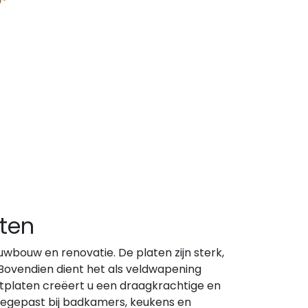
Agnes plafondsysteem
pdek
Zoldertrappen
lspaanvulling
Metselprofiel
uren
Mastiekschroten
Bekistingshout
ten
wbouw en renovatie. De platen zijn sterk,
 Bovendien dient het als veldwapening
tplaten creëert u een draagkrachtige en
oegepast bij badkamers, keukens en