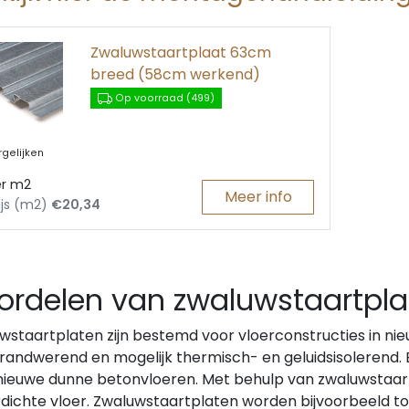
spa
Ophangband
Luxe buitendeuren
Boarddeuren o
Waarschuwingsband
Boarddeuren vo
beslag
Zwaluwstaartplaat 63cm
e platen
Fitterstape
Luxe binnende
rs
breed (58cm werkend)
Glijmiddel
nnetten
Dorpels
ag ›
Op voorraad (499)
 & logistiek ›
Lockblocken
gelijken
er m2
Meer info
ijs (m2)
€20,34
ordelen van zwaluwstaartpla
wstaartplaten zijn bestemd voor vloerconstructies in nieu
, brandwerend en mogelijk thermisch- en geluidsisolerend.
nieuwe dunne betonvloeren. Met behulp van zwaluwstaar
dichte vloer. Zwaluwstaartplaten worden bijvoorbeeld t