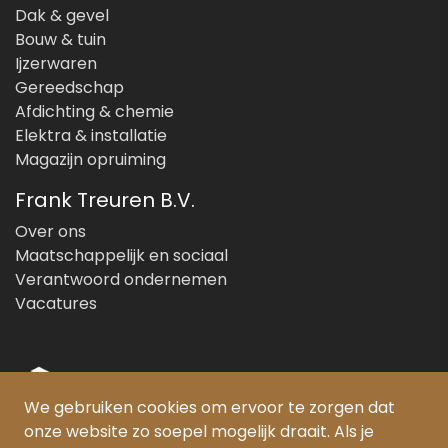
Dak & gevel
Bouw & tuin
Ijzerwaren
Gereedschap
Afdichting & chemie
Elektra & installatie
Magazijn opruiming
Frank Treuren B.V.
Over ons
Maatschappelijk en sociaal
Verantwoord ondernemen
Vacatures
We gebruiken cookies om ervoor te zorgen dat
onze website zo soepel mogelijk draait. Als je
© Copyright 2026 Frank Treuren B.V.