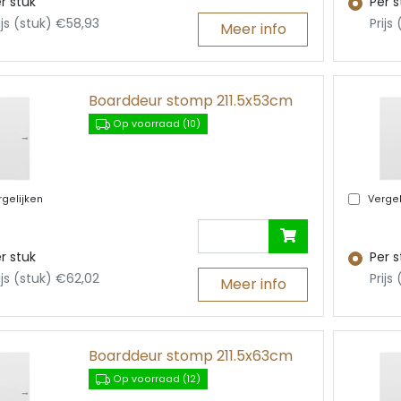
r stuk
Per s
ijs (stuk) €58,93
Prijs
Meer info
Boarddeur stomp 211.5x53cm
Op voorraad (10)
gelijken
Vergel
r stuk
Per s
ijs (stuk) €62,02
Prijs
Meer info
Boarddeur stomp 211.5x63cm
Op voorraad (12)