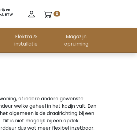
rijzen
0
cl. BTW
Elektra &
Magazijn
installatie
opruiming
plex
 deuren
Verspanende gereedschappen
Beschoeiing
Mdf
Dakbedekking
Folie & afdekmateriaal
Bevestigingsmiddelen
Tuingereedschap
Buisbevestiging
n
Damwand
Standaard
EPDM dakbedekking
Dak & gevelfolie
Schroeven
Bijlen
Buisklemmen
ating
edschappen
ffen
Elementen
Vochtwerend
Dakleer
PE bouwfolie
Bouten
Grondboren
Slangenklemmen
d
en
happen staal
Dakshingles
Stucloper & beschermfolie
Moeren
Harken
ten
steunen
chappen hout
n
Daklijsten
Dekkleden
Ringen
Messen
 woning, of iedere andere gewenste
erk
beugel
Dakdoorvoeren
Rekfolie
Sluitplaten
Zeisen
eur welke geheel in het kozijn valt. Een
 ›
nde
Anti-worteldoek
Alle Bevestigingsmiddelen ›
Alle Tuingereedschap ›
t algemeen is de draairichting bij een
erk & deuren ›
it is niet mogelijk bij een opdek
deur dus wat meer flexibel inzetbaar.
Kunststof kiepramen
Vensterbanken
stomp