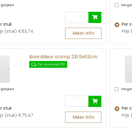
gelijken
Vergel
r stuk
Per s
ijs (stuk) €63,74
Prijs
Meer info
Boarddeur stomp 231.5x63cm
Op voorraad (11)
gelijken
Vergel
r stuk
Per s
ijs (stuk) €75,47
Prijs
Meer info