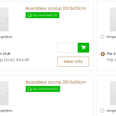
spa
Ophangband
Luxe buitendeuren
Boarddeuren o
Boarddeur stomp 201.5x53cm
Waarschuwingsband
Boarddeuren vo
beslag
Op voorraad (3)
e platen
Fitterstape
Luxe binnende
rs
Glijmiddel
nnetten
Dorpels
ag ›
 & logistiek ›
Lockblocken
gelijken
Vergel
r stuk
Per s
ijs (stuk) €54,96
Prijs
Meer info
Boarddeur stomp 201.5x63cm
Op voorraad (12)
gelijken
Vergel