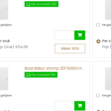
Op voorraad (29)
gelijken
Vergel
r stuk
Per s
ijs (stuk) €54,96
Prijs
Meer info
Boarddeur stomp 201.5x93cm
Op voorraad (19)
gelijken
Vergel