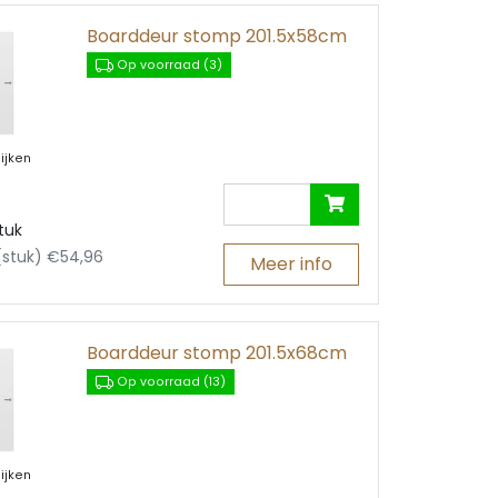
Agnes plafondsysteem
pdek
Boarddeur stomp 201.5x58cm
Zoldertrappen
lspaanvulling
Op voorraad (3)
Metselprofiel
uren
Mastiekschroten
Bekistingshout
ijken
tuk
 (stuk) €54,96
Meer info
Boarddeur stomp 201.5x68cm
Op voorraad (13)
ijken