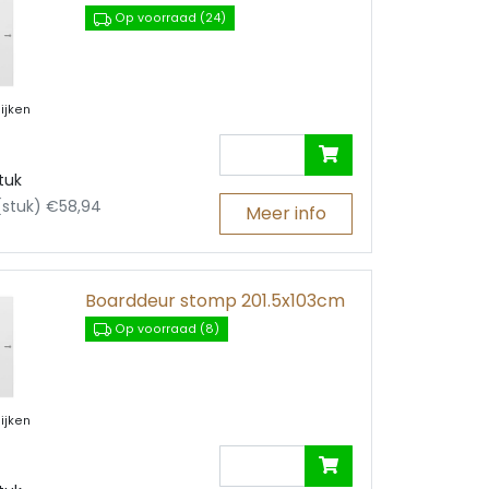
Op voorraad (24)
ijken
tuk
 (stuk) €58,94
Meer info
Boarddeur stomp 201.5x103cm
Op voorraad (8)
ijken