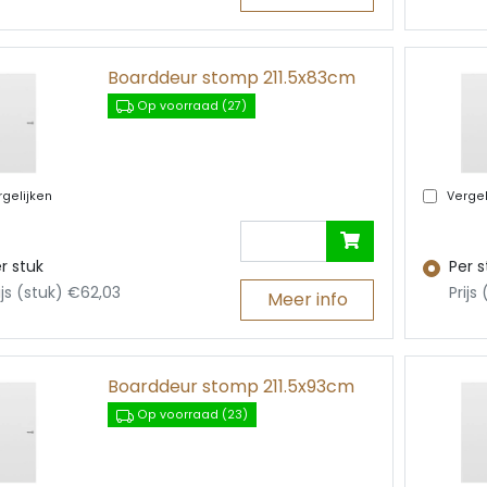
Boarddeur stomp 211.5x83cm
Op voorraad (27)
gelijken
Vergel
r stuk
Per s
ijs (stuk) €62,03
Prijs
Meer info
Boarddeur stomp 211.5x93cm
Op voorraad (23)