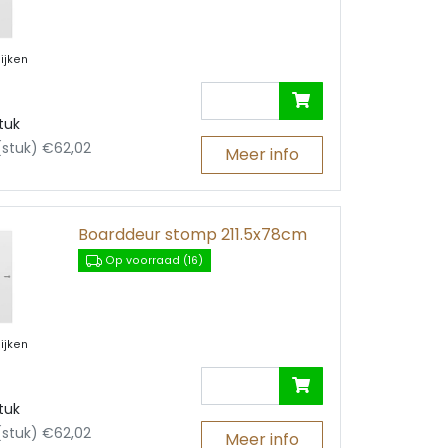
ijken
tuk
 (stuk) €62,02
Meer info
Boarddeur stomp 211.5x78cm
Op voorraad (16)
ijken
tuk
 (stuk) €62,02
Meer info