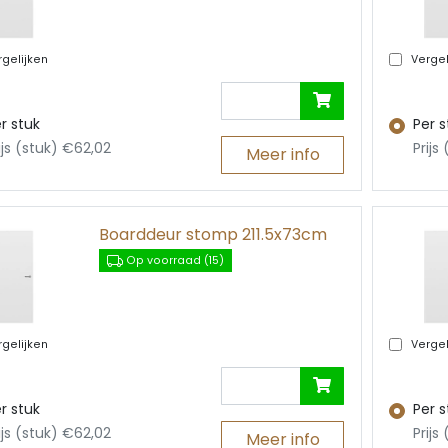
gelijken
Vergel
r stuk
Per s
ijs (stuk) €62,02
Prijs
Meer info
Boarddeur stomp 211.5x73cm
Op voorraad (15)
gelijken
Vergel
r stuk
Per s
ijs (stuk) €62,02
Prijs
Meer info