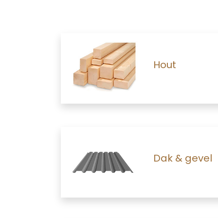
Hout
Dak & gevel