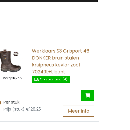
Werklaars S3 Grisport 46
DONKER bruin stalen
kruipneus kevlar zool
70249L+L bont
Vergelijken
Op voorraad (4)
Per stuk
Prijs (stuk) €128,25
Meer info