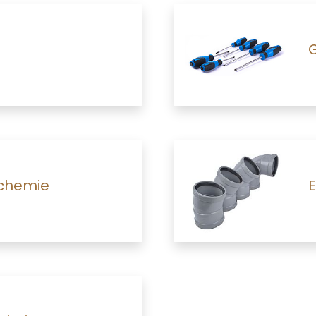
 chemie
E