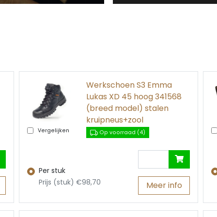
Werkschoen S3 Emma
Lukas XD 45 hoog 341568
(breed model) stalen
kruipneus+zool
Vergelijken
Op voorraad (4)
Per stuk
Prijs (stuk) €98,70
Meer info