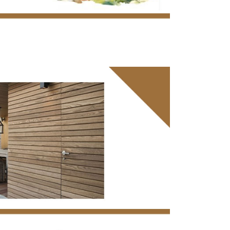
Agnes plafondsysteem
pdek
Zoldertrappen
lspaanvulling
Metselprofiel
uren
Mastiekschroten
Bekistingshout