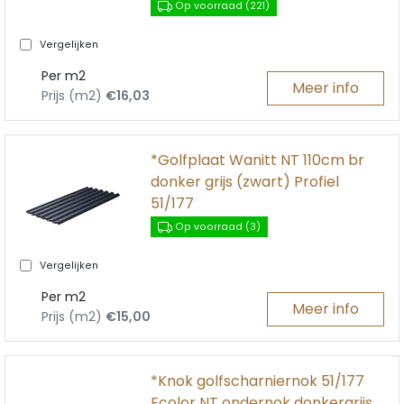
Op voorraad (221)
Vergelijken
Per m2
Meer info
Prijs (m2)
€16,03
*Golfplaat Wanitt NT 110cm br
donker grijs (zwart) Profiel
51/177
Op voorraad (3)
Vergelijken
Per m2
Meer info
Prijs (m2)
€15,00
*Knok golfscharniernok 51/177
Ecolor NT ondernok donkergrijs