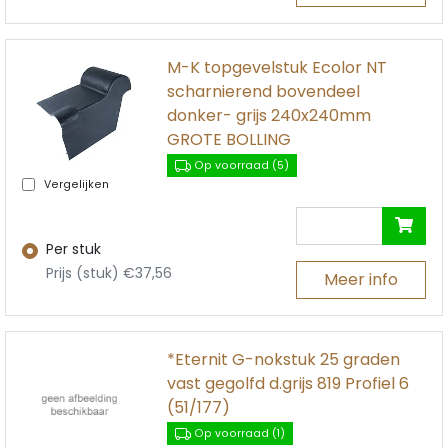
M-K topgevelstuk Ecolor NT
scharnierend bovendeel
donker- grijs 240x240mm
GROTE BOLLING
Op voorraad (5)
Vergelijken
Per stuk
Prijs (stuk) €37,56
Meer info
*Eternit G-nokstuk 25 graden
vast gegolfd d.grijs 819 Profiel 6
(51/177)
Op voorraad (1)