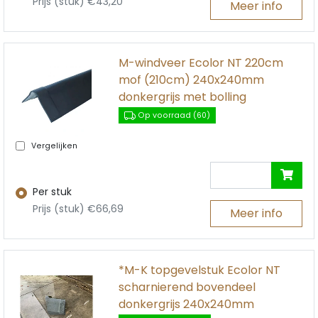
Prijs (stuk) €43,20
Meer info
M-windveer Ecolor NT 220cm
mof (210cm) 240x240mm
donkergrijs met bolling
Op voorraad (60)
Vergelijken
Per stuk
Prijs (stuk) €66,69
Meer info
*M-K topgevelstuk Ecolor NT
scharnierend bovendeel
donkergrijs 240x240mm