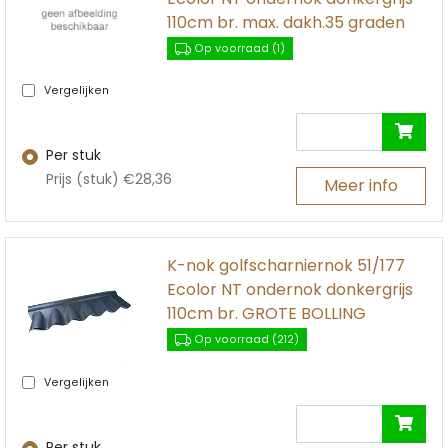
110cm br. max. dakh.35 graden
Op voorraad (1)
Vergelijken
Per stuk
Prijs (stuk) €28,36
Meer info
K-nok golfscharniernok 51/177
Ecolor NT ondernok donkergrijs
110cm br. GROTE BOLLING
Op voorraad (212)
Vergelijken
Per stuk