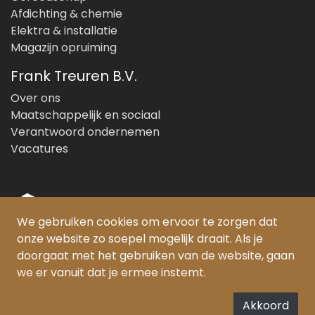
Afdichting & chemie
Elektra & installatie
Magazijn opruiming
Frank Treuren B.V.
Over ons
Maatschappelijk en sociaal
Verantwoord ondernemen
Vacatures
We gebruiken cookies om ervoor te zorgen dat
onze website zo soepel mogelijk draait. Als je
© Copyright 2026 Frank Treuren B.V.
doorgaat met het gebruiken van de website, gaan
we er vanuit dat je ermee instemt.
PEFC gecertificeerd:
SKH-PEFC-COC-5385
FSC® gecertificeerd:
Akkoord
SKH-COC-000852/FSC-C159331