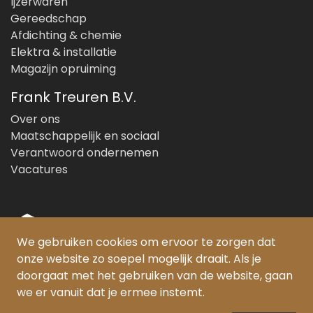
Ijzerwaren
Gereedschap
Afdichting & chemie
Elektra & installatie
Magazijn opruiming
Frank Treuren B.V.
Over ons
Maatschappelijk en sociaal
Verantwoord ondernemen
Vacatures
We gebruiken cookies om ervoor te zorgen dat
onze website zo soepel mogelijk draait. Als je
© Copyright 2026 Frank Treuren B.V.
doorgaat met het gebruiken van de website, gaan
we er vanuit dat je ermee instemt.
PEFC gecertificeerd:
SKH-PEFC-COC-5385