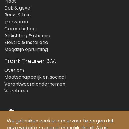
Plaat
Dak & gevel
Bouw & tuin
Ijzerwaren
Gereedschap
Afdichting & chemie
Elektra & installatie
Magazijn opruiming
Frank Treuren B.V.
Over ons
Maatschappelijk en sociaal
Verantwoord ondernemen
Vacatures
We gebruiken cookies om ervoor te zorgen dat
onze website zo soepel mogelijk draait. Als je