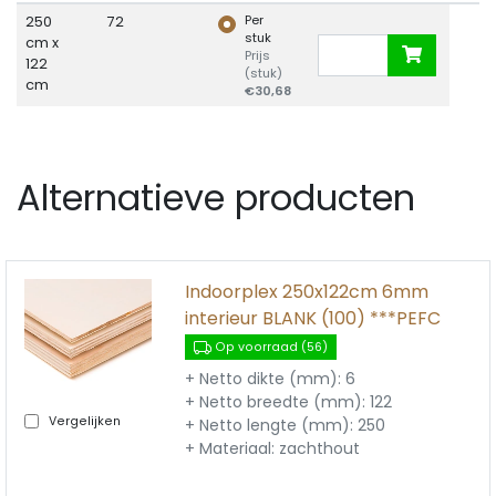
Per
250
72
stuk
cm x
Prijs
122
(stuk)
cm
€30,68
Alternatieve producten
Indoorplex 250x122cm 6mm
interieur BLANK (100) ***PEFC
Op voorraad (56)
+ Netto dikte (mm): 6
+ Netto breedte (mm): 122
Vergelijken
+ Netto lengte (mm): 250
+ Materiaal: zachthout