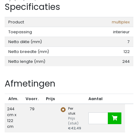
Specificaties
Product
multiplex
Toepassing
interieur
Netto dikte (mm)
7
Netto breedte (mm)
122
Netto lengte (mm)
244
Afmetingen
Afm.
Voorr.
Prijs
Aantal
Per
244
79
stuk
cm x
Prijs
122
(stuk)
cm
€42,49