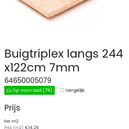
Buigtriplex langs 244
x122cm 7mm
64650005079
Op voorraad (79)
Vergelijk
Prijs
Per m2
Prijs (m2)
€14,26