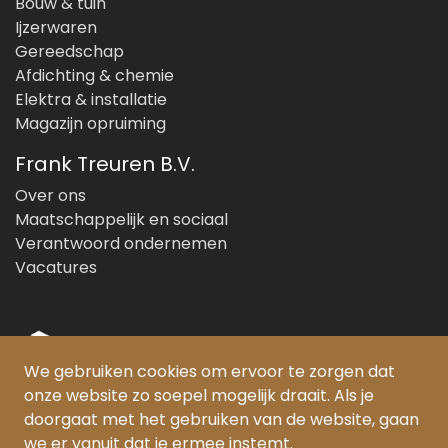
Bouw & tuin
Ijzerwaren
Gereedschap
Afdichting & chemie
Elektra & installatie
Magazijn opruiming
Frank Treuren B.V.
Over ons
Maatschappelijk en sociaal
Verantwoord ondernemen
Vacatures
We gebruiken cookies om ervoor te zorgen dat
onze website zo soepel mogelijk draait. Als je
© Copyright 2026 Frank Treuren B.V.
doorgaat met het gebruiken van de website, gaan
we er vanuit dat je ermee instemt.
PEFC gecertificeerd: