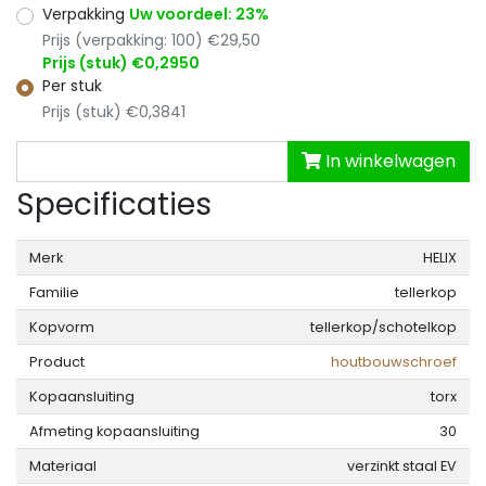
Verpakking
Uw voordeel: 23%
Prijs (verpakking: 100) €29,50
Prijs (stuk) €0,2950
Per stuk
Prijs (stuk) €0,3841
In winkelwagen
Specificaties
Merk
HELIX
Familie
tellerkop
Kopvorm
tellerkop/schotelkop
Product
houtbouwschroef
Kopaansluiting
torx
Afmeting kopaansluiting
30
Materiaal
verzinkt staal EV