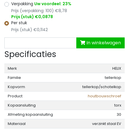
Verpakking
Uw voordeel: 23%
Prijs (verpakking: 100) €8,78
Prijs (stuk) €0,0878
Per stuk
Prijs (stuk) €0,1142
In winkelwagen
Specificaties
Merk
HELIX
Familie
tellerkop
Kopvorm
tellerkop/schotelkop
Product
houtbouwschroef
Kopaansluiting
torx
Afmeting kopaansluiting
30
Materiaal
verzinkt staal EV