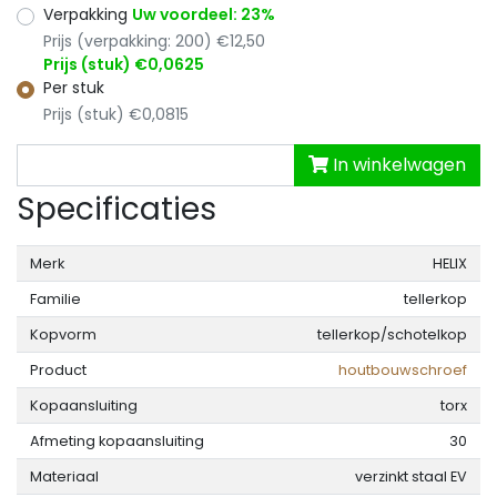
Verpakking
Uw voordeel: 23%
Prijs (verpakking: 200) €12,50
Prijs (stuk) €0,0625
Per stuk
Prijs (stuk) €0,0815
In winkelwagen
Specificaties
Merk
HELIX
Familie
tellerkop
Kopvorm
tellerkop/schotelkop
Product
houtbouwschroef
Kopaansluiting
torx
Afmeting kopaansluiting
30
Materiaal
verzinkt staal EV