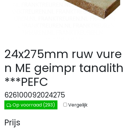
24x275mm ruw vure
n ME geimpr tanalith
***PEFC
626100092024275
Op voorraad (293)
Vergelijk
Prijs