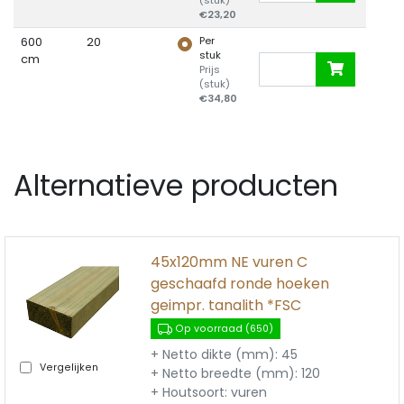
(stuk)
€23,20
Per
600
20
stuk
cm
Prijs
(stuk)
€34,80
Alternatieve producten
45x120mm NE vuren C
geschaafd ronde hoeken
geimpr. tanalith *FSC
Op voorraad (650)
+ Netto dikte (mm): 45
Vergelijken
+ Netto breedte (mm): 120
+ Houtsoort: vuren