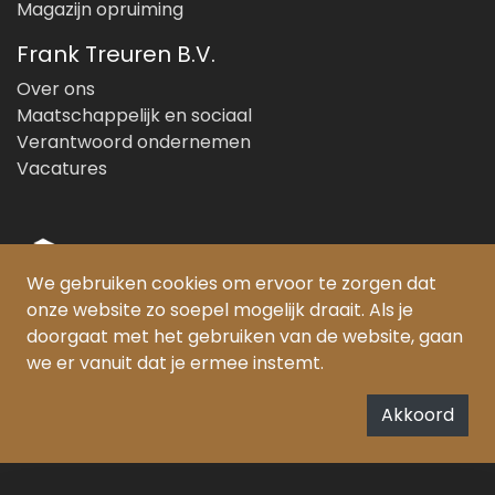
Magazijn opruiming
Frank Treuren B.V.
Over ons
Maatschappelijk en sociaal
Verantwoord ondernemen
Vacatures
We gebruiken cookies om ervoor te zorgen dat
onze website zo soepel mogelijk draait. Als je
© Copyright 2026 Frank Treuren B.V.
doorgaat met het gebruiken van de website, gaan
we er vanuit dat je ermee instemt.
PEFC gecertificeerd:
SKH-PEFC-COC-5385
FSC® gecertificeerd:
Akkoord
SKH-COC-000852/FSC-C159331
De Forest Stewardship Council (FSC) zet zich in voor het bevorderen van
verantwoord bosbeheer wereldwijd
www.fsc.org
.