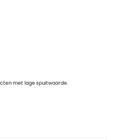
Agnes plafondsysteem
pdek
Zoldertrappen
lspaanvulling
Metselprofiel
uren
Mastiekschroten
Bekistingshout
cten met lage spuitwaarde.