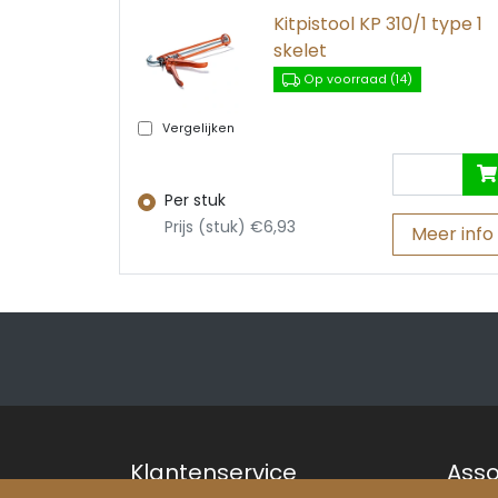
Kitpistool KP 310/1 type 1
skelet
Op voorraad (14)
Vergelijken
Per stuk
Prijs (stuk) €6,93
Meer info
Klantenservice
Asso