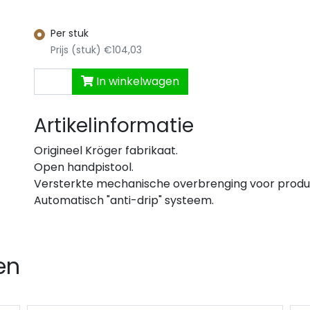
spa
Ophangband
Luxe buitendeuren
Boarddeuren o
Waarschuwingsband
Per stuk
Boarddeuren vo
beslag
e platen
Fitterstape
Prijs (stuk) €104,03
Luxe binnende
rs
Glijmiddel
nnetten
Dorpels
ag ›
In winkelwagen
 & logistiek ›
Lockblocken
Artikelinformatie
Origineel Kröger fabrikaat.
Open handpistool.
Versterkte mechanische overbrenging voor produ
Automatisch "anti-drip" systeem.
en