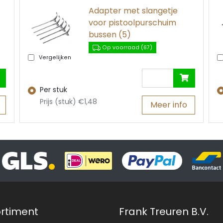
Adapter met slangetje
voor pistoolpurschuim
bussen (5)
Op voorraad (67)
Vergelijken
Per stuk
Prijs (stuk) €1,48
Meer info
rtiment
Frank Treuren B.V.