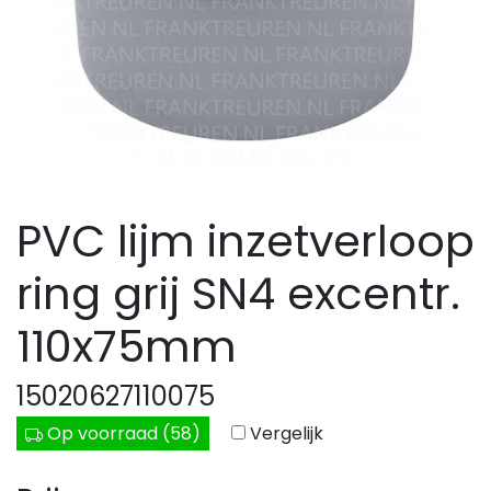
PVC lijm inzetverloop
ring grij SN4 excentr.
110x75mm
15020627110075
Op voorraad (58)
Vergelijk