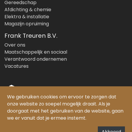
Gereedschap
Afdichting & chemie
Elektra & installatie
Magazijn opruiming
Frank Treuren B.V.
Over ons
Maatschappelijk en sociaal
Verantwoord ondernemen
Vacatures
We gebruiken cookies om ervoor te zorgen dat
onze website zo soepel mogelijk draait. Als je
© Copyright 2026 Frank Treuren B.V.
doorgaat met het gebruiken van de website, gaan
we er vanuit dat je ermee instemt.
PEFC gecertificeerd:
SKH-PEFC-COC-5385
FSC® gecertificeerd:
Akkoord