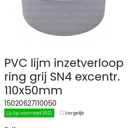
PVC lijm inzetverloop
ring grij SN4 excentr.
110x50mm
15020627110050
Op voorraad (62)
Vergelijk